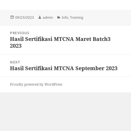
Posted
Author
Categories
09/23/2023
admin
Info
,
Training
on
Post
PREVIOUS
navigation
Hasil Sertifikasi MTCNA Maret Batch3
Previous
2023
post:
NEXT
Hasil Sertifikasi MTCNA September 2023
Next
post:
Proudly powered by WordPress