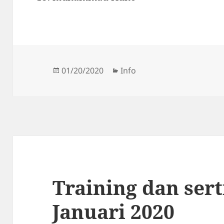
Posted
Categories
01/20/2020
Info
on
Training dan ser
Januari 2020